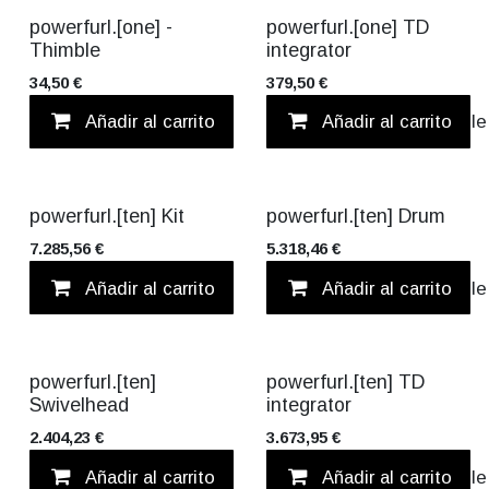
powerfurl.[one] -
powerfurl.[one] TD
Thimble
integrator
34,50
€
379,50
€
Añadir al carrito
Añadir al carrito
Añadir a lista d
TITANIUM
powerfurl.[ten] Kit
powerfurl.[ten] Drum
7.285,56
€
5.318,46
€
Añadir al carrito
Añadir al carrito
Añadir a lista d
TITANIUM
TITANIUM
powerfurl.[ten]
powerfurl.[ten] TD
Swivelhead
integrator
2.404,23
€
3.673,95
€
Añadir al carrito
Añadir al carrito
Añadir a lista d