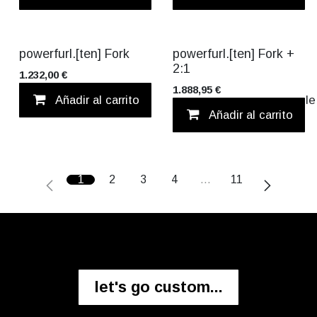
powerfurl.[ten] Fork
powerfurl.[ten] Fork +
2:1
1.232,00
€
1.888,95
€
Añadir al carrito
Añadir a lista d
Añadir al carrito
1
2
3
4
…
11
let's go custom...