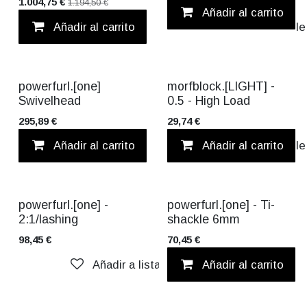
1.004,75
€
1.194,50
€
Añadir al carrito
Añadir al carrito
Añadir a lista d
powerfurl.[one]
morfblock.[LIGHT] -
Swivelhead
0.5 - High Load
295,89
€
29,74
€
Añadir al carrito
Añadir al carrito
Añadir a lista d
TITANIUM
TITANIUM
powerfurl.[one] -
powerfurl.[one] - Ti-
2:1/lashing
shackle 6mm
98,45
€
70,45
€
Añadir a lista de deseos
Añadir al carrito