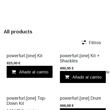
All products
Filtros
Pack Ahorro!
powerfurl.[one] Kit
powerfurl.[one] Kit +
Shackles
815,00
€
890,95
€
Añadir al carrito
Añadir a lista d
Añadir al carrito
Pack Ahorro!
powerfurl.[one] Top-
powerfurl.[one] Drum
Down Kit
666,68
€