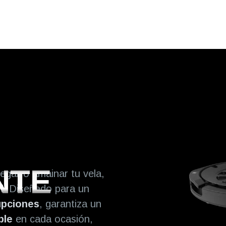
NTE
gar o amainar tu vela,
l.
Dis​eñado para un
upciones
, garantiza un
ble
en cada ocasión,