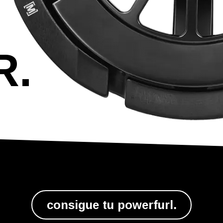
R.
consigue tu power​​​​furl.