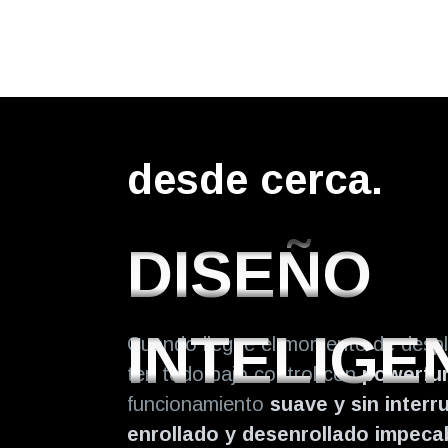
desde cerca.
DISEÑO
INTELIGE
Cuando llegue el momento de desple
ten todo bajo control con
powerfur
funcionamiento
suave y sin interr
enrollado y desenrollado impeca