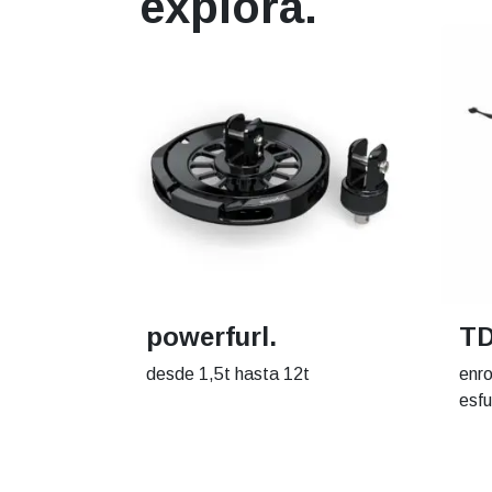
explora.
powerfurl.
TD
desde 1,5t hasta 12t
enro
esf