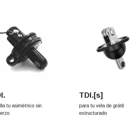
I.
TDI.[s]
lla tu asimétrico sin
para tu vela de grátil
uerzo
estructurado